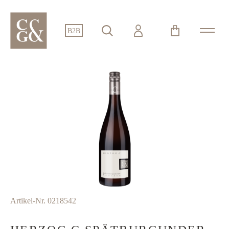
alt springen
B2B
Bildergalerie überspringen
Artikel-Nr.
0218542