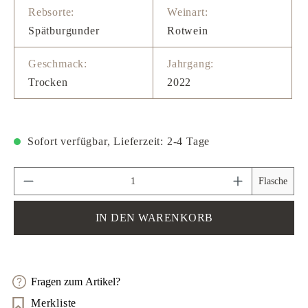
Rebsorte:
Weinart:
Spätburgunder
Rotwein
Geschmack:
Jahrgang:
Trocken
2022
Sofort verfügbar, Lieferzeit: 2-4 Tage
Produkt Anzahl: Gib den gewünschten Wert ein 
Flasche
IN DEN WARENKORB
Fragen zum Artikel?
Merkliste