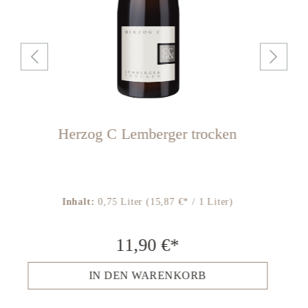
Herzog C Lemberger trocken
E
Inhalt:
0,75 Liter
(15,87 €* / 1 Liter)
11,90 €*
IN DEN WARENKORB