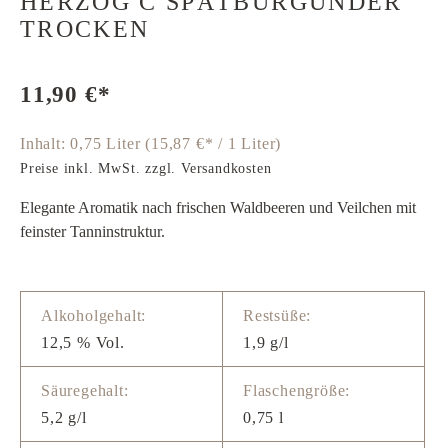
HERZOG C SPÄTBURGUNDER
TROCKEN
11,90 €*
Inhalt:
0,75 Liter
(15,87 €* / 1 Liter)
Preise inkl. MwSt. zzgl. Versandkosten
Elegante Aromatik nach frischen Waldbeeren und Veilchen mit
feinster Tanninstruktur.
Alkoholgehalt:
Restsüße:
12,5 % Vol.
1,9 g/l
Säuregehalt:
Flaschengröße:
5,2 g/l
0,75 l