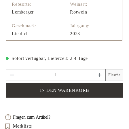
Rebsorte:
Weinart:
Lemberger
Rotwein
Geschmack:
Jahrgang:
Lieblich
2023
Sofort verfügbar, Lieferzeit: 2-4 Tage
Produkt Anzahl: Gib den gewünschten Wert ein 
Flasche
IN DEN WARENKORB
Fragen zum Artikel?
Merkliste