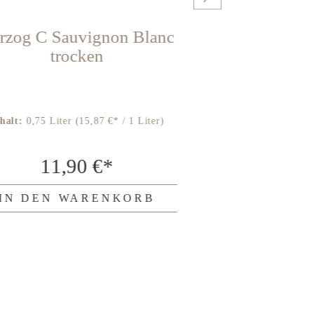
rzog C Sauvignon Blanc
Herzog C G
trocken
tr
halt:
0,75 Liter
(15,87 €* / 1 Liter)
Inhalt:
0,75 Lite
11,90 €*
11,
IN DEN WARENKORB
IN DEN 