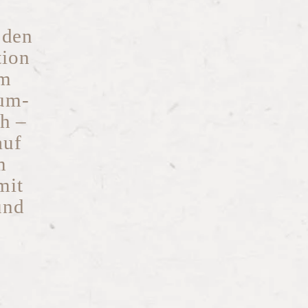
 den
tion
em
ium-
h –
auf
m
mit
und