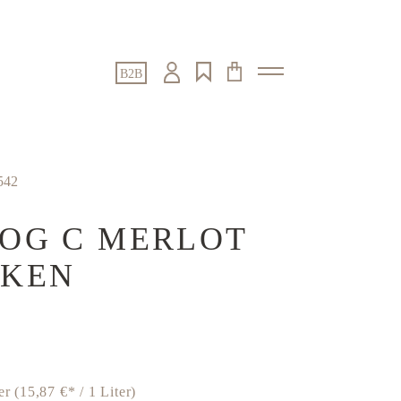
B2B
542
OG C MERLOT
CKEN
ter
(15,87 €* / 1 Liter)