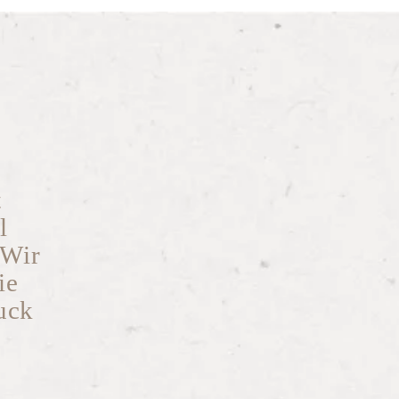
t
l
 Wir
ie
ruck