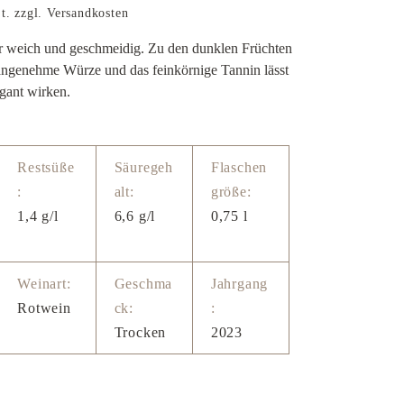
t. zzgl. Versandkosten
weich und geschmeidig. Zu den dunklen Früchten
e angenehme Würze und das feinkörnige Tannin lässt
gant wirken.
Restsüße
Säuregeh
Flaschen
:
alt:
größe:
1,4 g/l
6,6 g/l
0,75 l
Weinart:
Geschma
Jahrgang
Rotwein
ck:
:
Trocken
2023