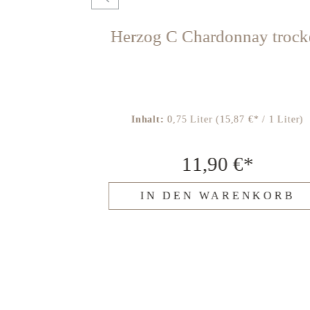
ot trocken
Herzog C Chardonnay trock
7 €* / 1 Liter)
Inhalt:
0,75 Liter
(15,87 €* / 1 Liter)
€*
11,90 €*
ENKORB
IN DEN WARENKORB