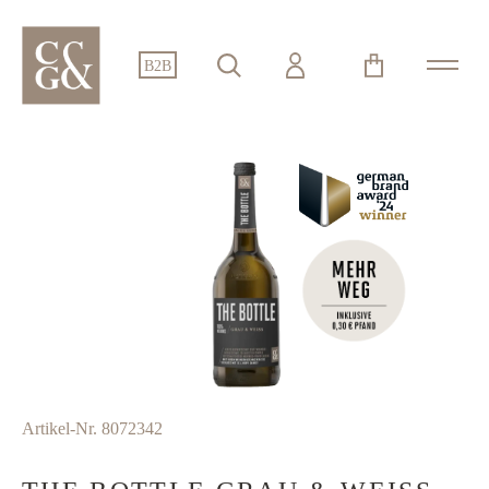
alt springen
B2B
Bildergalerie überspringen
Artikel-Nr.
8072342