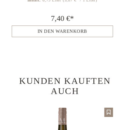
Inhalt:
0,75 Liter
(9,87 €* / 1 Liter)
7,40 €*
IN DEN WARENKORB
KUNDEN KAUFTEN
Produktgalerie überspringen
AUCH