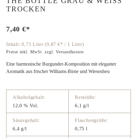
THE BOTTLE GRAU & WEISS T
ROCKEN
7,40 €*
Inhalt:
0,75 Liter
(9,87 €* / 1 Liter)
Preise inkl. MwSt. zzgl. Versandkosten
Eine harmonische Burgunder-Komposition mit eleganter
Aromatik aus frischer Williams-Birne und Wiesenheu
Alkoholgehalt:
Restsüße:
12,0 % Vol.
6,1 g/l
Säuregehalt:
Flaschengröße:
6,4 g/l
0,75 l