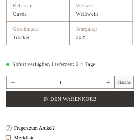
Rebsorte:
Weinart:
Cuvée
Weißwein
Geschmack:
Jahrgang:
Trocken
2025
Sofort verfügbar, Lieferzeit: 2-4 Tage
Produkt Anzahl: Gib den gewünschten Wert ein 
Flasche
IN DEN WARENKORB
Fragen zum Artikel?
Merkliste