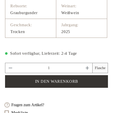
Rebsorte:
Weinart:
Grauburgunder
Weißwein
Geschmack:
Jahrgang:
Trocken
2025
Sofort verfügbar, Lieferzeit: 2-4 Tage
Produkt Anzahl: Gib den gewünschten Wert ein 
Flasche
IN DEN WARENKORB
Fragen zum Artikel?
Merkliste