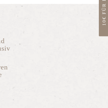
10€ FÜR DICH
nd
usiv
ren
e