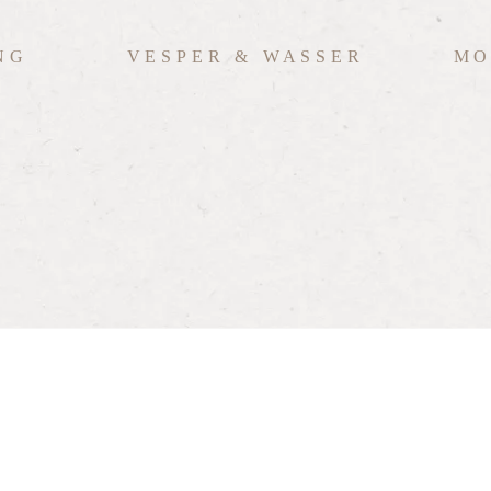
NG
VESPER & WASSER
MO