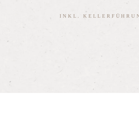
INKL. KELLERFÜHRU