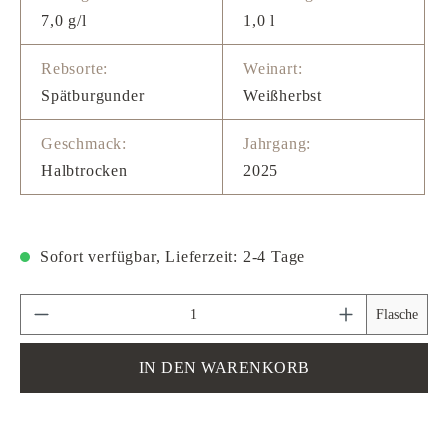
7,0 g/l
1,0 l
Rebsorte:
Weinart:
Spätburgunder
Weißherbst
Geschmack:
Jahrgang:
Halbtrocken
2025
Sofort verfügbar, Lieferzeit: 2-4 Tage
Produkt Anzahl: Gib den gewünschten Wert ein 
Flasche
IN DEN WARENKORB