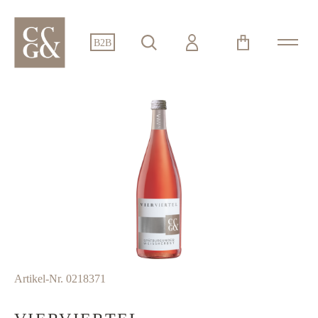
alt springen
B2B
Bildergalerie überspringen
Artikel-Nr.
0218371