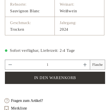
Rebsorte:
Weinart:
Sauvignon Blanc
Weißwein
Geschmack:
Jahrgang:
Trocken
2024
Sofort verfügbar, Lieferzeit: 2-4 Tage
Produkt Anzahl: Gib den gewünschten Wert ein 
Flasche
IN DEN WARENKORB
Fragen zum Artikel?
Merkliste