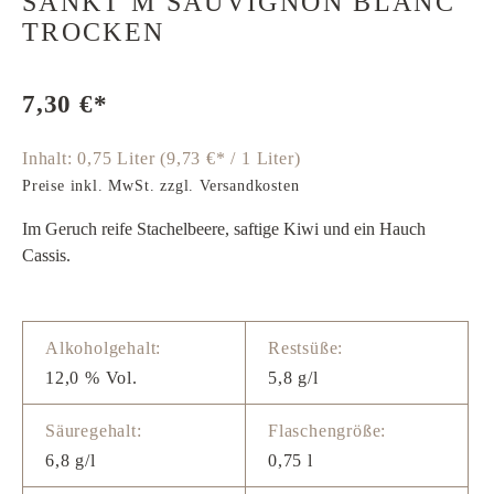
SANKT M SAUVIGNON BLANC
TROCKEN
7,30 €*
Inhalt:
0,75 Liter
(9,73 €* / 1 Liter)
Preise inkl. MwSt. zzgl. Versandkosten
Im Geruch reife Stachelbeere, saftige Kiwi und ein Hauch
Cassis.
Alkoholgehalt:
Restsüße:
12,0 % Vol.
5,8 g/l
Säuregehalt:
Flaschengröße:
6,8 g/l
0,75 l