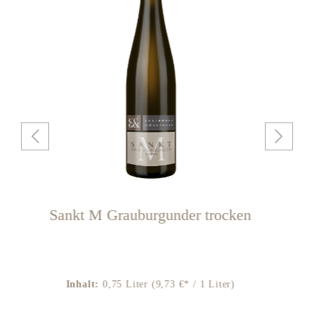
Sankt M Grauburgunder trocken
Sa
Inhalt:
0,75 Liter
(9,73 €* / 1 Liter)