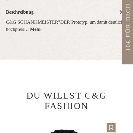
10€ FÜR DICH
Beschreibung
C&G SCHANKMEISTER"DER Prototyp, um damit deutlich
hochpreis…
Mehr
DU WILLST C&G
Produktgalerie überspringen
FASHION