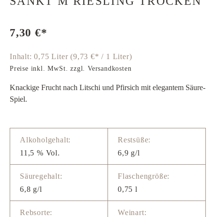
SANKT M RIESLING TROCKEN
7,30 €*
Inhalt:
0,75 Liter
(9,73 €* / 1 Liter)
Preise inkl. MwSt. zzgl. Versandkosten
Knackige Frucht nach Litschi und Pfirsich mit elegantem Säure-
Spiel.
Alkoholgehalt:
Restsüße:
11,5 % Vol.
6,9 g/l
Säuregehalt:
Flaschengröße:
6,8 g/l
0,75 l
Rebsorte:
Weinart: