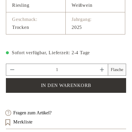
Riesling
Weißwein
Geschmack:
Jahrgang:
Trocken
2025
Sofort verfügbar, Lieferzeit: 2-4 Tage
Produkt Anzahl: Gib den gewünschten Wert ein 
Flasche
IN DEN WARENKORB
Fragen zum Artikel?
Merkliste