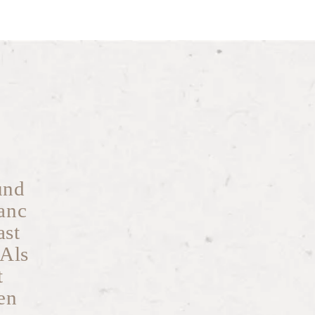
und
anc
ast
 Als
t
en