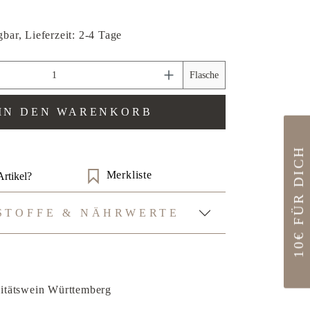
bar, Lieferzeit: 2-4 Tage
zahl: Gib den gewünschten Wert ein oder benu
Flasche
IN DEN WARENKORB
10€ FÜR DICH
Merkliste
rtikel?
STOFFE & NÄHRWERTE
itätswein Württemberg