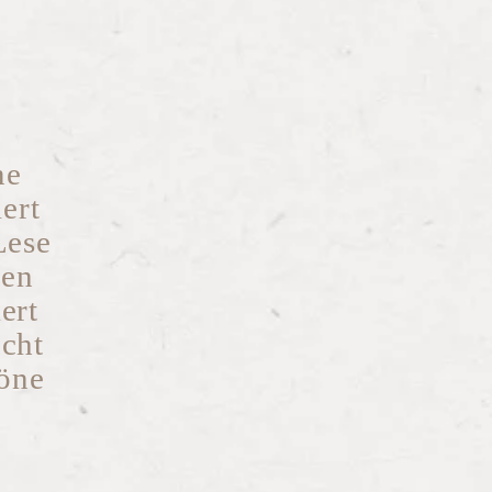
me
ert
Lese
sen
ert
ucht
höne