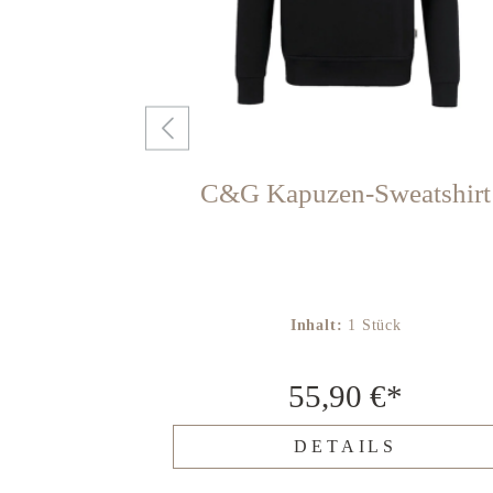
 Damen
C&G Kapuzen-Sweatshirt
ück
Inhalt:
1 Stück
€*
55,90 €*
LS
DETAILS