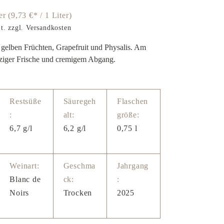
ter
(9,73 €* / 1 Liter)
t. zzgl. Versandkosten
 gelben Früchten, Grapefruit und Physalis. Am
iger Frische und cremigem Abgang.
Restsüße
Säuregeh
Flaschen
:
alt:
größe:
6,7 g/l
6,2 g/l
0,75 l
Weinart:
Geschma
Jahrgang
Blanc de
ck:
:
Noirs
Trocken
2025