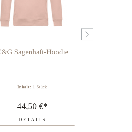
&G Sagenhaft-Hoodie
C&G T-S
Inhalt:
1 Stück
Inhal
44,50 €*
25,
DETAILS
DE