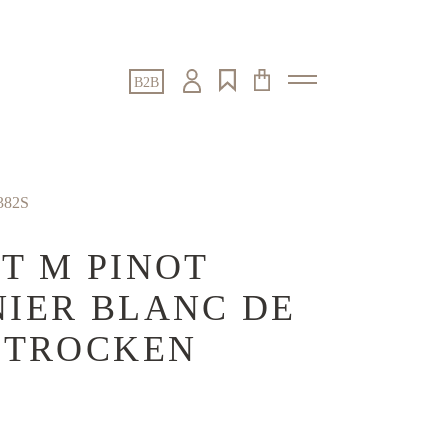
B2B
382S
T M PINOT
IER BLANC DE
 TROCKEN