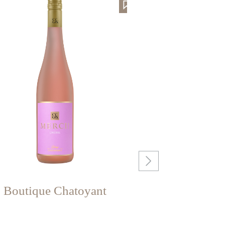
Boutique Chatoyant
Boutique Mu
R