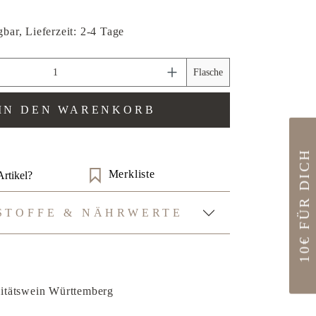
bar, Lieferzeit: 2-4 Tage
zahl: Gib den gewünschten Wert ein oder benu
Flasche
IN DEN WARENKORB
10€ FÜR DICH
Merkliste
rtikel?
STOFFE & NÄHRWERTE
itätswein Württemberg