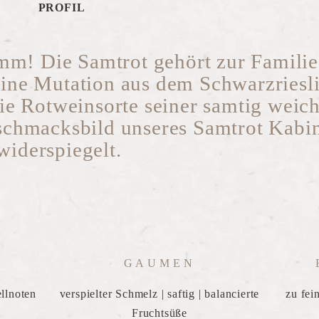
PROFIL
mm! Die Samtrot gehört zur Familie
eine Mutation aus dem Schwarzriesl
e Rotweinsorte seiner samtig weic
eschmacksbild unseres Samtrot Kabin
widerspiegelt.
GAUMEN
llnoten
verspielter Schmelz | saftig | balancierte
zu fei
Fruchtsüße