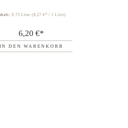
nhalt:
0,75 Liter
(8,27 €* / 1 Liter)
Inhalt:
0,75 Lite
6,20 €*
7,
IN DEN WARENKORB
IN DEN 