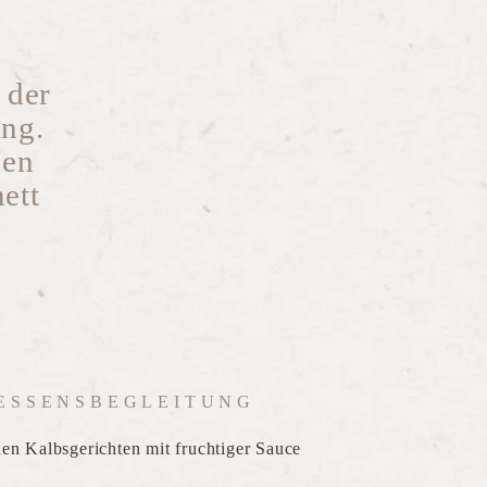
 der
ing.
hen
ett
ESSENSBEGLEITUNG
nen Kalbsgerichten mit fruchtiger Sauce