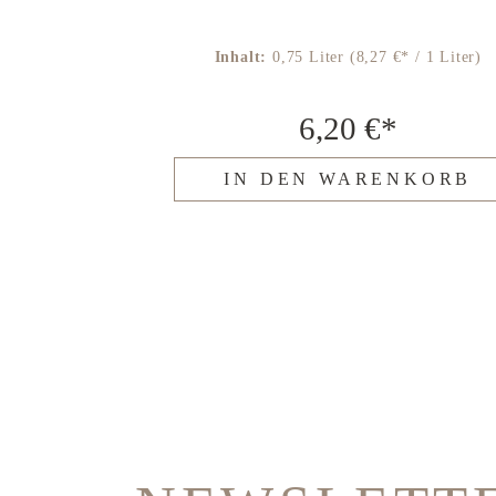
0 €* / 1 Liter)
Inhalt:
0,75 Liter
(8,27 €* / 1 Liter)
€*
6,20 €*
ENKORB
IN DEN WARENKORB