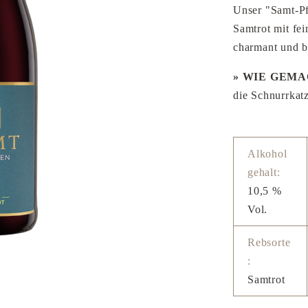
Unser "Samt-Pfö
Samtrot mit fe
charmant und b
» WIE GEM
die Schnurrkat
Alkohol
gehalt:
10,5 %
Vol.
Rebsorte
:
Samtrot