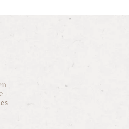
en
e
ses