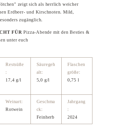
tchen" zeigt sich als herrlich weicher
inen Erdbeer- und Kirschnoten. Mild,
esonders zugänglich.
ACHT FÜR
Pizza-Abende mit den Besties &
zen unter euch
Restsüße
Säuregeh
Flaschen
:
alt:
größe:
17,4 g/l
5,0 g/l
0,75 l
Weinart:
Geschma
Jahrgang
Rotwein
ck:
:
Feinherb
2024