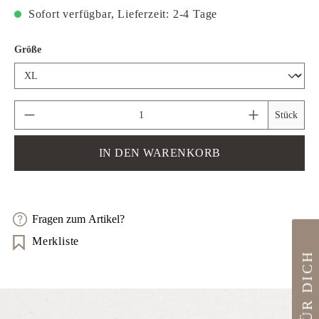
Sofort verfügbar, Lieferzeit: 2-4 Tage
auswählen
Größe
Produkt Anzahl: Gib den gewünschten Wert ein 
Stück
IN DEN WARENKORB
Fragen zum Artikel?
Merkliste
10€ FÜR DICH