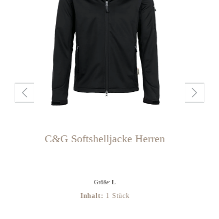
C&G Softshelljacke Herren
Größe:
L
Inhalt:
1 Stück