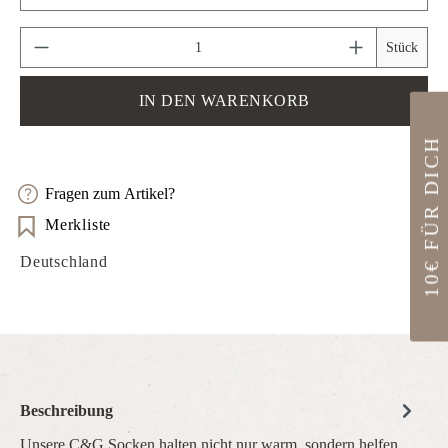
Produkt Anzahl: Gib den gewünschten Wert ein 
Stück
IN DEN WARENKORB
10€ FÜR DICH
Fragen zum Artikel?
Merkliste
Deutschland
Beschreibung
Unsere C&G Socken halten nicht nur warm, sondern helfen