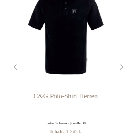
C&G Polo-Shirt Herren
Farbe:
Schwarz
| Größe:
M
Inhalt:
1 Stück