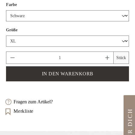
auswählen
Farbe
auswählen
Größe
Produkt Anzahl: Gib den gewünschten Wert ein 
Stück
IN DEN WARENKORB
Fragen zum Artikel?
10€ FÜR DICH
Merkliste